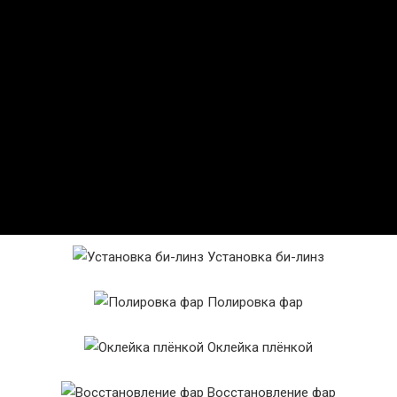
Установка би-линз
Полировка фар
Оклейка плёнкой
Восстановление фар